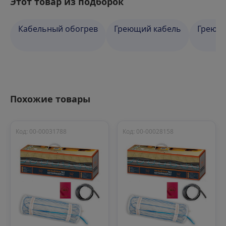
Этот товар из подборок
Кабельный обогрев
Греющий кабель
Греющи
Похожие товары
Код: 00-00031788
Код: 00-00028158