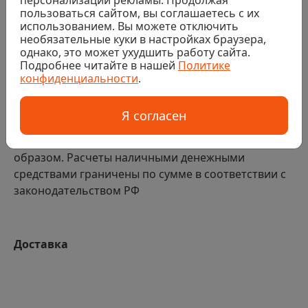
оплаты счета – до 3 дней. Срок забора товара со
пользоваться сайтом, вы соглашаетесь с их
склада – до 5 дней. При необходимости возможно
использованием. Вы можете отключить
продление ериода оплаты счета - для этого нужно
необязательные куки в настройках браузера,
однако, это может ухудшить работу сайта.
связаться со своим менеджером.
Подробнее читайте в нашей
Политике
конфиденциальности
.
ВНИМАНИЕ:
если получателем заказа выступает
юридическое лицо, то для получения груза
Я согласен
необходима доверенность от организации-
плательщика, оформленная надлежащим
образом. Расчеты наличными денежными
средствами граничены по сумме в соответствии с
законодательством РФ
Доставка