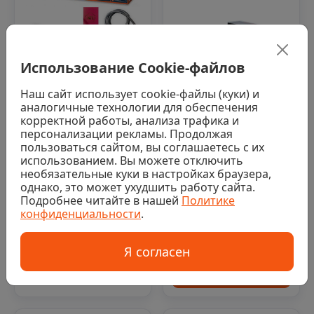
Использование Cookie-файлов
В наличии 7 шт
Наш сайт использует cookie-файлы (куки) и
аналогичные технологии для обеспечения
0
корректной работы, анализа трафика и
Нагревательный мат
персонализации рекламы. Продолжая
"Теплый пол №1"
пользоваться сайтом, вы соглашаетесь с их
В наличии 8 шт
ТСП-320-2,0
использованием. Вы можете отключить
0
необязательные куки в настройках браузера,
4 205 ₽/шт
однако, это может ухудшить работу сайта.
Нагревательный мат
Подробнее читайте в нашей
Политике
Фаренгейт LTL-C 375
конфиденциальности
.
Купить
Вт - 2,5м2
4 423 ₽/шт
Я согласен
Купить