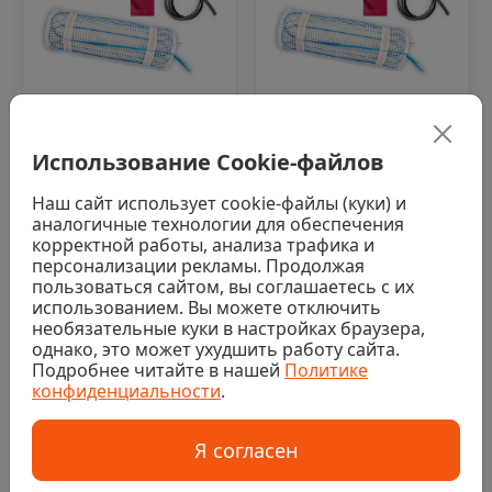
В наличии 3 шт
В наличии 7 шт
0
0
Использование Cookie-файлов
Нагревательный мат
Нагревательный мат
"Теплый пол №1"
"Теплый пол №1"
Наш сайт использует cookie-файлы (куки) и
ТСП-600-4,0
ТСП-480-3,0
аналогичные технологии для обеспечения
корректной работы, анализа трафика и
5 557 ₽/шт
5 641 ₽/шт
персонализации рекламы. Продолжая
пользоваться сайтом, вы соглашаетесь с их
Купить
Купить
использованием. Вы можете отключить
необязательные куки в настройках браузера,
однако, это может ухудшить работу сайта.
Подробнее читайте в нашей
Политике
Код: 00-00005996
Код: 00-00008625
конфиденциальности
.
Я согласен