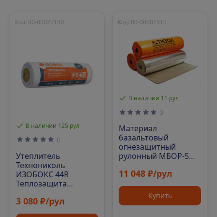
Код: 00-00027150
Код: 00-00001910
В наличии 11 рул
0
В наличии 125 рул
Материал
базальтовый
0
огнезащитный
Утеплитель
рулонный МБОР-5Ф
Технониколь
30000х1500х5 мм
11 048 ₽/рул
ИЗОБОКС 44R
Теплозащита
8200х1220х100
Купить
3 080 ₽/рул