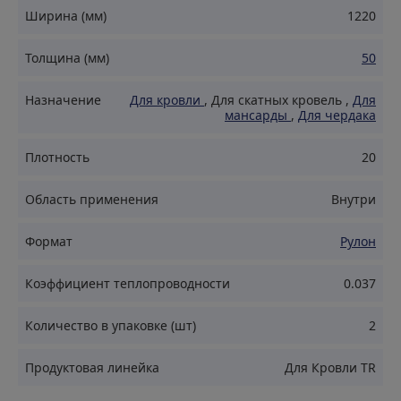
Ширина (мм)
1220
Позволяет использовать его в регионах с высокой
влажностью
Толщина (мм)
50
Негорючий (НГ): Обеспечивает высокий уровень
пожарной безопасности.
Назначение
Для кровли
,
Для скатных кровель
,
Для
Легкий вес: Удобство транспортировки и монтажа.
мансарды
,
Для чердака
Долговечность: Сохраняет свои свойства на
протяжении всего срока службы.
Плотность
20
Экологически безопасный: Изготовлен из
Область применения
Внутри
натуральных компонентов, не содержит вредных
веществ.
Формат
Рулон
Применение
Коэффициент теплопроводности
0.037
Количество в упаковке (шт)
2
Скатные кровли: Подкровельное пространство
мансардных и жилых помещений.
Продуктовая линейка
Для Кровли TR
Мансарды: Стены и потолки.