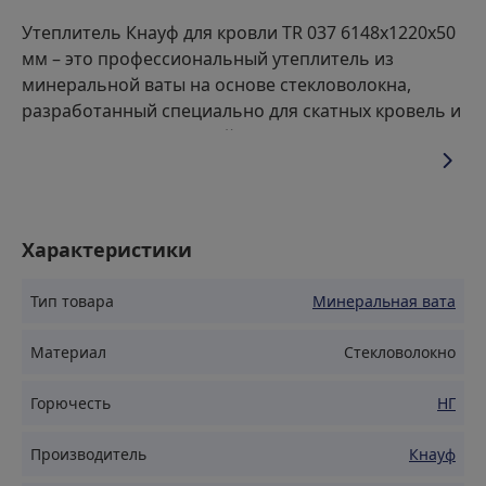
Утеплитель Кнауф для кровли TR 037 6148х1220х50
мм – это профессиональный утеплитель из
минеральной ваты на основе стекловолокна,
разработанный специально для скатных кровель и
мансардных помещений.
Свойства
Характеристики
Повышенная упругость: Плотно прилегает к
стропилам,без зазоров и щелей, максимизируя
Тип товара
Минеральная вата
теплоизоляцию.
Паропроницаемость: Позволяет парам выводиться
Материал
Стекловолокно
изнутри помещения,предотвращая образование
конденсата и повышая долговечность конструкции
Горючесть
НГ
кровли.
Влагостойкость: Специальная пропитка
Производитель
Кнауф
Защищает утеплитель от влаги