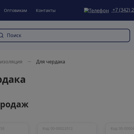
+7 (342) 
Оптовикам
Контакты
оизоляция
Для чердака
рдака
продаж
258
Код: 00-00022012
Код: 00-0000