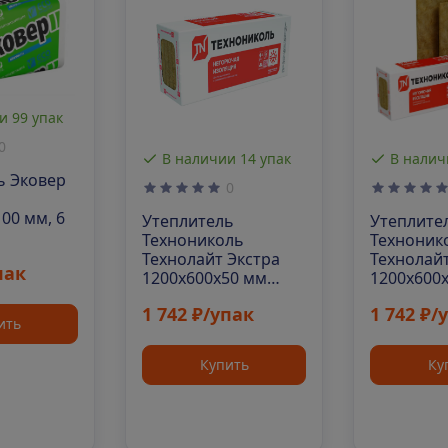
и 99 упак
0
В наличии 14 упак
В налич
ь Эковер
0
00 мм, 6
Утеплитель
Утеплите
Технониколь
Техноник
Технолайт Экстра
Технолайт
пак
1200х600х50 мм
1200х600
12шт. уп
6шт. уп
1 742 ₽/упак
1 742 ₽/
ить
Купить
Ку