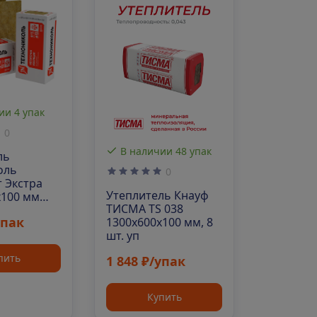
ии 4 упак
0
В наличии 48 упак
ль
оль
0
 Экстра
Утеплитель Кнауф
х100 мм
ТИСМА TS 038
упак
1300х600х100 мм, 8
шт. уп
пить
1 848 ₽/упак
Купить