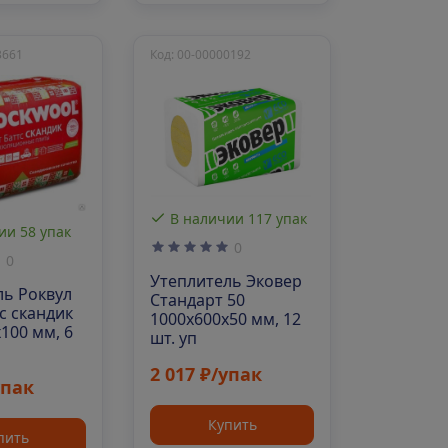
3661
Код: 00-00000192
В наличии 117 упак
ии 58 упак
0
0
Утеплитель Эковер
ль Роквул
Стандарт 50
с скандик
1000х600х50 мм, 12
100 мм, 6
шт. уп
2 017 ₽/упак
упак
Купить
пить