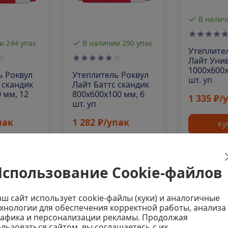
В налич
и 244 упак
В наличии 290 упак
Утеплите
0
0
Лайт Уни
1000х600х
ь Роквул
Утеплитель Роквул
шт. уп
 скандик
Лайт Баттс скандик
 мм, 12
800х600х100 мм, 6
1 335 ₽/
шт. уп
пак
1 282 ₽/упак
Ку
ить
Купить
спользование Cookie-файлов
411
Код: 00-00000186
Код: 00-0000
ш сайт использует cookie-файлы (куки) и аналогичные
хнологии для обеспечения корректной работы, анализа
афика и персонализации рекламы. Продолжая
льзоваться сайтом, вы соглашаетесь с их