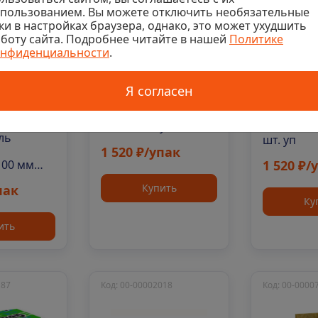
спользованием. Вы можете отключить необязательные
ки в настройках браузера, однако, это может ухудшить
боту сайта. Подробнее читайте в нашей
Политике
онфиденциальности
.
В наличии 45 упак
В налич
0
и 116 упак
Я согласен
Утеплитель Эковер
Утеплите
0
Лайт 35 1000х600х50
Лайт 35
ь
мм, 12 шт. уп
1000х600х
ль
шт. уп
1 520 ₽/упак
1 520 ₽/
100 мм
Купить
пак
Ку
ить
187
Код: 00-00002018
Код: 00-0000