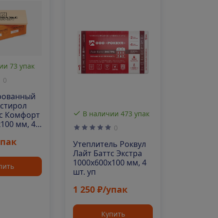
Хит прода
В нали
ии 73 упак
0
Экструд
рованный
пенопол
стирол
Пеноплэ
В наличии 473 упак
с Комфорт
1185х585
100 мм, 4
0
шт. уп
3 010 ₽
упак
Утеплитель Роквул
Лайт Баттс Экстра
1000х600х100 мм, 4
К
пить
шт. уп
1 250 ₽/упак
Купить