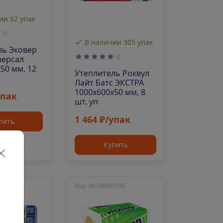
ии 62 упак
0
В наличии 305 упак
ль Эковер
0
версал
50 мм, 12
Утеплитель Роквул
Лайт Батс ЭКСТРА
1000х600х50 мм, 8
упак
шт. уп
1 464 ₽/упак
пить
Купить
0185
Код: 00-00000188