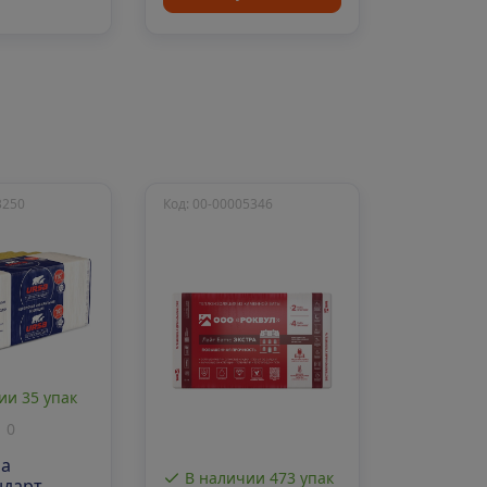
3250
Код: 00-00005346
ии 35 упак
0
sa
В наличии 473 упак
ндарт