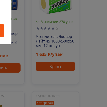
ии 48 упак
В наличии 278 упак
0
0
ль Эковер
Утеплитель Эковер
Лайт 45 1000х600х50
100 мм, 6
мм, 12 шт. уп
1 635 ₽/упак
упак
Купить
пить
7750
Код: 00-00016931
Хит продаж