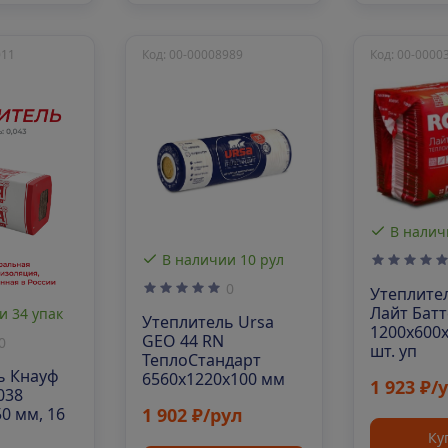
011
Код: 00-00008989
Код: 00-0000
В налич
В наличии 10 рул
0
Утеплите
Лайт Батт
и 34 упак
Утеплитель Ursa
1200х600х
GEO 44 RN
0
шт. уп
ТеплоСтандарт
ь Кнауф
6560х1220х100 мм
1 923 ₽/
038
1 902 ₽/рул
0 мм, 16
Ку