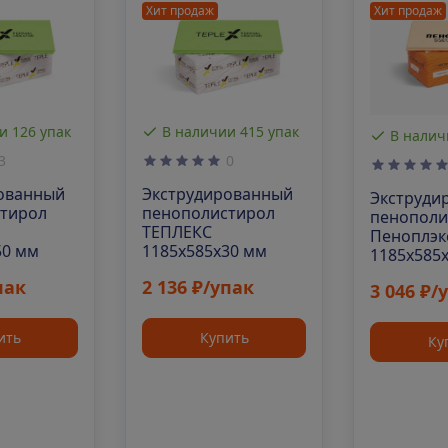
Хит продаж
Хит продаж
и 126 упак
В наличии 415 упак
В налич
3
0
ованный
Экструдированный
Экструди
тирол
пенополистирол
пенополи
ТЕПЛЕКС
Пеноплэк
50 мм
1185х585х30 мм
1185х585х
шт. уп
пак
2 136 ₽/упак
3 046 ₽/
ить
Купить
Ку