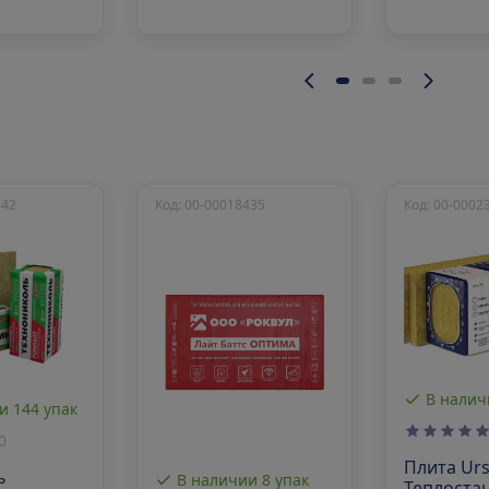
442
Код: 00-00018435
Код: 00-0002
В налич
и 144 упак
0
Плита Ur
ь
В наличии 8 упак
Теплоста