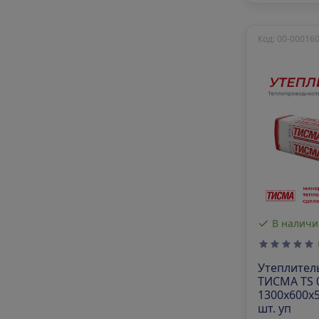
Код: 00-00016
В наличи
Утеплител
ТИСМА TS 
1300х600х5
шт. уп