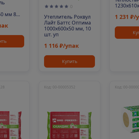
ль
1230х610
0
0 мм 8шт.
1 231 ₽/
Утеплитель Роквул
Лайт Баттс Оптима
пак
1000х600х50 мм, 10
Ку
шт. уп
ить
1 116 ₽/упак
Купить
128
Код: 00-00005352
Код: 00-0000