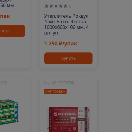
х50 мм
0
упак
Утеплитель Роквул
Лайт Баттс Экстра
1000х600х100 мм, 4
пить
шт. уп
1 250 ₽/упак
Купить
0190
Код: 00-00005708
Хит продаж