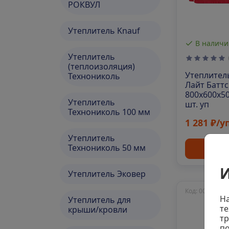
РОКВУЛ
Утеплитель Knauf
В наличи
Утеплитель
(теплоизоляция)
Утеплител
Технониколь
Лайт Баттс
800х600х50
Утеплитель
шт. уп
Технониколь 100 мм
1 281 ₽/у
Утеплитель
Технониколь 50 мм
Куп
И
Утеплитель Эковер
Код: 00-00002
На
Утеплитель для
те
крыши/кровли
тр
по