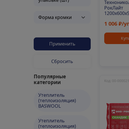
упаковке (шт)
Технонико
РокЛайт
1200х600х5
Форма кромки
уп
1 006 ₽/у
Куп
Применить
Сбросить
Популярные
Код: 00-00002
категории
Утеплитель
(теплоизоляция)
BASWOOL
Утеплитель
(теплоизоляция)