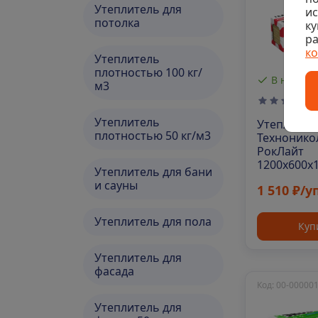
Утеплитель для
и
потолка
ку
ра
к
Утеплитель
плотностью 100 кг/
В наличи
м3
Утеплитель
Утеплител
плотностью 50 кг/м3
Технонико
РокЛайт
1200х600х
Утеплитель для бани
6шт. уп
и сауны
1 510 ₽/у
Утеплитель для пола
Куп
Утеплитель для
фасада
Код: 00-00000
Утеплитель для