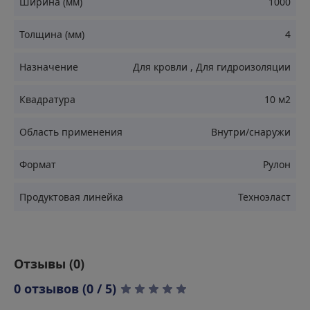
Ширина (мм)
1000
Устойчивость к воздействию агрессивных факторов
Толщина (мм)
4
Долговечность эксплуатации при любых погодных
условиях
Назначение
Для кровли
,
Для гидроизоляции
Простота монтажа без специального оборудования
Высокая адгезия к различным поверхностям
Квадратура
10 м2
Эластичность при минусовых температурах
Область применения
Внутри/снаружи
Стойкость к механическим нагрузкам
Формат
Рулон
Продуктовая линейка
Техноэласт
Отзывы (
0
)
0 отзывов (0 / 5)