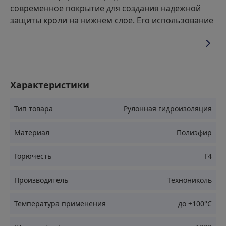
современное покрытие для создания надежной
защиты кроли на нижнем слое. Его использование
позволяет обеспечить качественную защиту от
различных факторов окружающей среды.
Применение
Характеристики
Тип товара
Рулонная гидроизоляция
Обустройство плоских крыш жилых домов
Защита коммерческих зданий
Материал
Полиэфир
Нанесение на промышленные объекты
Горючесть
Г4
Ремонт существующих покрытий
Создание гидрозащитного слоя
Производитель
Технониколь
Преимущества
Температура применения
до +100°С