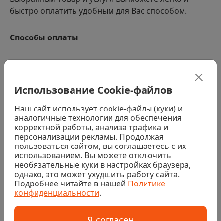
быстро оплатить удобным для Вас способом.
Способы оплаты
Наличными водителю-экспедитору. При получении
заказа (за исключением заказов с товарами,
требующими услуг колеровки, распила или резки)
Использование Cookie-файлов
Банковской картой водителю-экспедитору. При
получении заказа (за исключением заказов с
Наш сайт использует cookie-файлы (куки) и
товарами, требующими услуг колеровки, распила или
аналогичные технологии для обеспечения
резки)
корректной работы, анализа трафика и
персонализации рекламы. Продолжая
Наличными или банковской картой в магазине. При
получении заказа (за исключением заказов с
пользоваться сайтом, вы соглашаетесь с их
товарами, требующими услуг колеровки, распила или
использованием. Вы можете отключить
резки)
необязательные куки в настройках браузера,
однако, это может ухудшить работу сайта.
Банковской картой на сайте
Подробнее читайте в нашей
Политике
конфиденциальности
.
Безналичный расчет
Я согласен