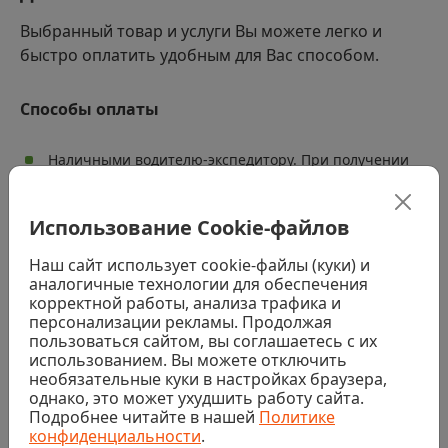
Выбранный товар и услуги Вы можете легко и
быстро оплатить удобным для Вас способом.
Способы оплаты
Наличными водителю-экспедитору. При получении
заказа (за исключением заказов с товарами,
требующими услуг колеровки, распила или резки)
Использование Cookie-файлов
Банковской картой водителю-экспедитору. При
получении заказа (за исключением заказов с
товарами, требующими услуг колеровки, распила или
Наш сайт использует cookie-файлы (куки) и
резки)
аналогичные технологии для обеспечения
корректной работы, анализа трафика и
Наличными или банковской картой в магазине. При
персонализации рекламы. Продолжая
получении заказа (за исключением заказов с
пользоваться сайтом, вы соглашаетесь с их
товарами, требующими услуг колеровки, распила или
использованием. Вы можете отключить
резки)
необязательные куки в настройках браузера,
Банковской картой на сайте
однако, это может ухудшить работу сайта.
Подробнее читайте в нашей
Политике
конфиденциальности
.
Безналичный расчет