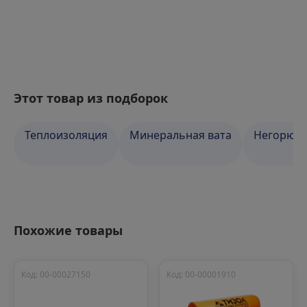
Этот товар из подборок
Теплоизоляция
Минеральная вата
Негорюча
Похожие товары
Код: 00-00027150
Код: 00-00001910