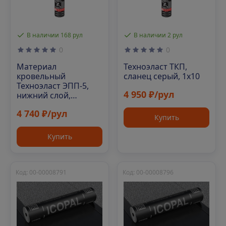
В наличии 168 рул
В наличии 2 рул
0
0
Материал
Техноэласт ТКП,
кровельный
сланец серый, 1х10
Техноэласт ЭПП-5,
4 950 ₽/рул
нижний слой,
полиэфир, 10 м²
4 740 ₽/рул
Купить
Купить
Код: 00-00008791
Код: 00-00008796