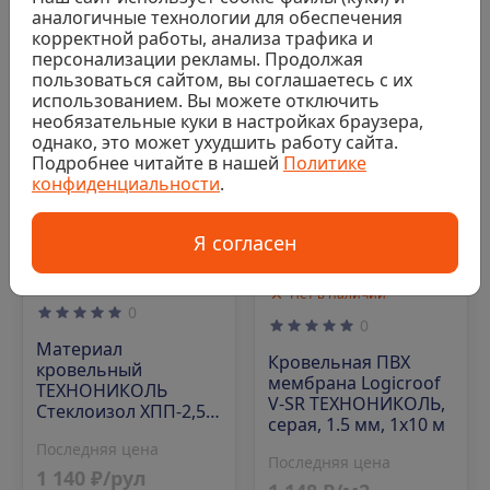
аналогичные технологии для обеспечения
корректной работы, анализа трафика и
персонализации рекламы. Продолжая
Код: 00-00008461
Код: 00-00007091
пользоваться сайтом, вы соглашаетесь с их
использованием. Вы можете отключить
необязательные куки в настройках браузера,
однако, это может ухудшить работу сайта.
Подробнее читайте в нашей
Политике
конфиденциальности
.
Я согласен
Нет в наличии
Нет в наличии
0
0
Материал
Кровельная ПВХ
кровельный
мембрана Logicroof
ТЕХНОНИКОЛЬ
V-SR ТЕХНОНИКОЛЬ,
Стеклоизол ХПП-2,5,
серая, 1.5 мм, 1х10 м
1х10 м
Последняя цена
Последняя цена
1 140 ₽/рул