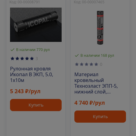
Код: 00-00008791
Код: 00-00007465
В наличии 770 рул
В наличии 168 рул
3
0
Рулонная кровля
Материал
Икопал В ЭКП, 5.0,
кровельный
1х10м
Техноэласт ЭПП-5,
5 243 ₽/рул
нижний слой,
полиэфир, 10 м²
4 740 ₽/рул
Купить
Купить