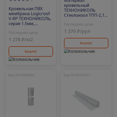
Материал
кровельный
Кровельная ПВХ
ТЕХНОНИКОЛЬ
мембрана Logicroof
Стеклоизол ТПП-2,1,
V-RP ТЕХНОНИКОЛЬ,
1х10 м
серая 1.5мм,
Последняя цена
2100х20000 мм
1 370 ₽/рул
Последняя цена
1 278 ₽/м2
Аналог
Аналог
Код: 00-00008004
Код: 00-00020537