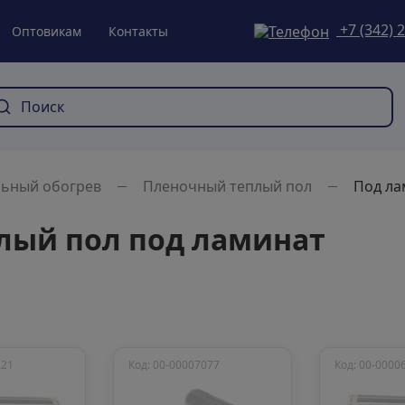
+7 (342) 
Оптовикам
Контакты
льный обогрев
Пленочный теплый пол
Под ла
лый пол под ламинат
221
Код: 00-00007077
Код: 00-0000