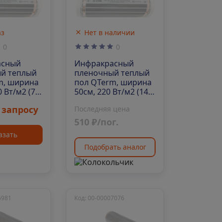
аз
Нет в наличии
0
0
асный
Инфракрасный
й теплый
пленочный теплый
m, ширина
пол QTerm, ширина
0 Вт/м2 (70
50см, 220 Вт/м2 (140
м/рул)
 запросу
Последняя цена
510 ₽/пог.
азать
Подобрать аналог
6981
Код: 00-00007076