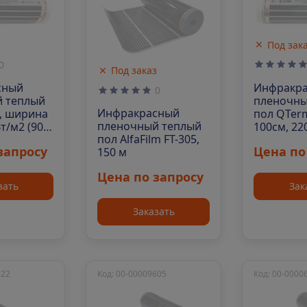
з
Под зак
0
Под заказ
сный
Инфракр
0
 теплый
пленочны
Инфракрасный
, ширина
пол QTer
пленочный теплый
Вт/м2 (90
100см, 22
пол AlfaFilm FT-305,
м/рул)
запросу
Цена по
150 м
Цена по запросу
зать
Зак
Заказать
322
Код: 00-00009605
Код: 00-0000