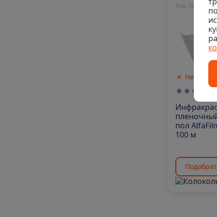
тр
Код: 00-00007
по
и
ку
ра
к
Нет в на
Инфракра
пленочный
пол AlfaFil
100 м
Подобрат