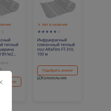
аличии
Нет в наличии
0
0
асный
Инфракрасный
й теплый
пленочный теплый
 ширина
пол AlfaFilm FT-310,
0 Вт/м2
100 м
л)
 цена
г.
Подобрать аналог
ть аналог