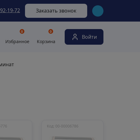
292-19-72
Заказать звонок
0
0
Войти
Избранное
Корзина
минат
6776
Код: 00-00006786