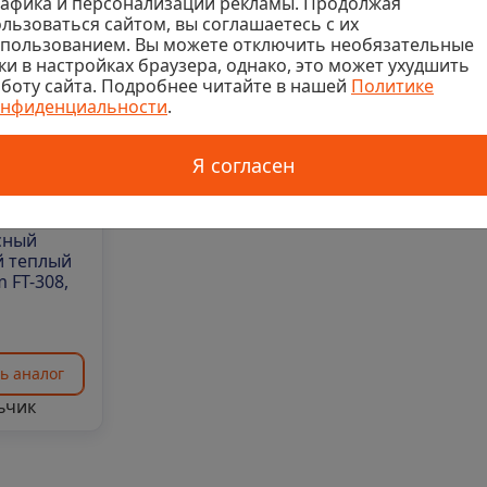
афика и персонализации рекламы. Продолжая
650
льзоваться сайтом, вы соглашаетесь с их
спользованием. Вы можете отключить необязательные
ки в настройках браузера, однако, это может ухудшить
боту сайта. Подробнее читайте в нашей
Политике
онфиденциальности
.
Я согласен
личии
0
сный
 теплый
m FT-308,
ь аналог