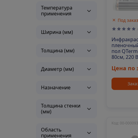
Температура
применения
Под зака
Ширина (мм)
Инфракра
пленочный
Толщина (мм)
пол QTerm
80см, 220 
м/рул)
Цена по 
Диаметр (мм)
Зака
Назначение
Толщина стенки
(мм)
Код: 00-00009
Область
применения